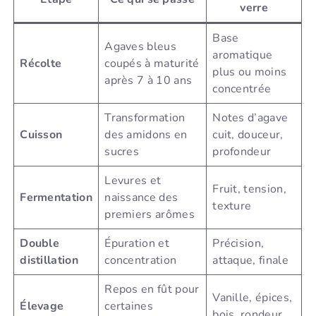
verre
Base
Agaves bleus
aromatique
Récolte
coupés à maturité
plus ou moins
après 7 à 10 ans
concentrée
Transformation
Notes d’agave
Cuisson
des amidons en
cuit, douceur,
sucres
profondeur
Levures et
Fruit, tension,
Fermentation
naissance des
texture
premiers arômes
Double
Épuration et
Précision,
distillation
concentration
attaque, finale
Repos en fût pour
Vanille, épices,
Élevage
certaines
bois, rondeur