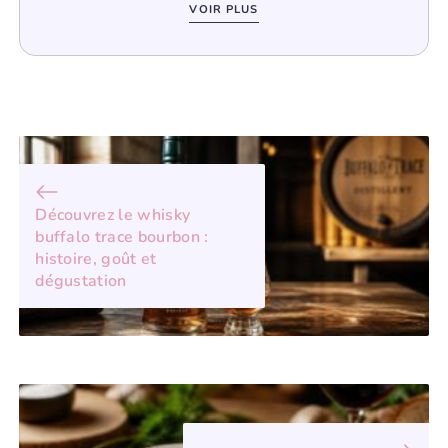
VOIR PLUS
Découvrez le whisky
buffalo trace bourbon :
histoire, goût et
dégustation