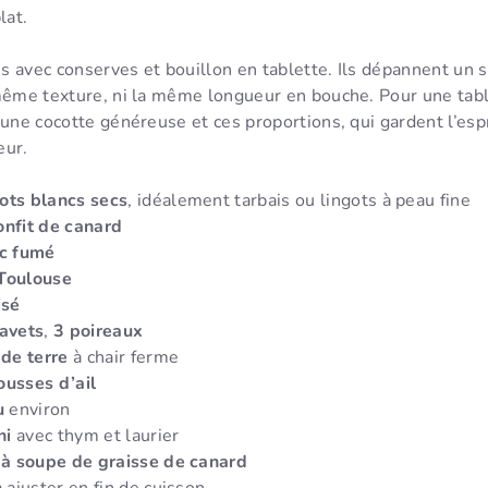
lat.
cis avec conserves et bouillon en tablette. Ils dépannent un 
 même texture, ni la même longueur en bouche. Pour une tabl
 une cocotte généreuse et ces proportions, qui gardent l’esp
eur.
ots blancs secs
, idéalement tarbais ou lingots à peau fine
onfit de canard
rc fumé
 Toulouse
isé
avets
,
3 poireaux
de terre
à chair ferme
ousses d’ail
u
environ
ni
avec thym et laurier
s à soupe de graisse de canard