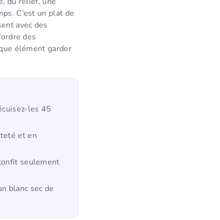
, du relief, une
mps. C’est un plat de
sent avec des
’ordre des
haque élément garder
récuisez-les 45
teté et en
 confit seulement
un blanc sec de