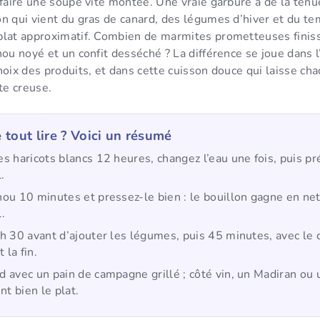
 faire une soupe vite montée. Une vraie garbure a de la tenue
n qui vient du gras de canard, des légumes d’hiver et du te
plat approximatif. Combien de marmites prometteuses finis
hou noyé et un confit desséché ? La différence se joue dans l
hoix des produits, et dans cette cuisson douce qui laisse c
te creuse.
 tout lire ? Voici un résumé
es haricots blancs 12 heures, changez l’eau une fois, puis p
.
hou 10 minutes et pressez-le bien : le bouillon gagne en net
.
 h 30 avant d’ajouter les légumes, puis 45 minutes, avec le
 la fin.
d avec un pain de campagne grillé ; côté vin, un Madiran ou 
t bien le plat.