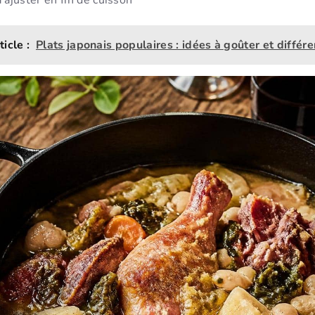
à ajuster en fin de cuisson
ticle :
Plats japonais populaires : idées à goûter et différ