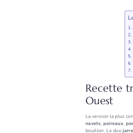
L
Recette t
Ouest
La version la plus co
navets
,
poireaux
,
po
bouillon. Le duo
jarr