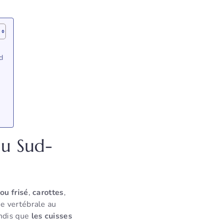
d
du Sud-
ou frisé
,
carottes
,
ne vertébrale au
andis que
les cuisses