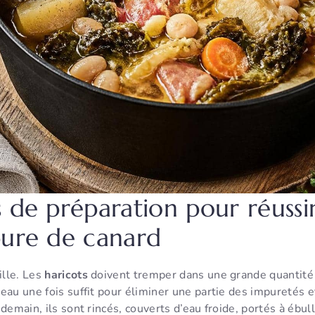
s de préparation pour réussi
bure de canard
lle. Les
haricots
doivent tremper dans une grande quantité 
’eau une fois suffit pour éliminer une partie des impuretés 
demain, ils sont rincés, couverts d’eau froide, portés à ébulli