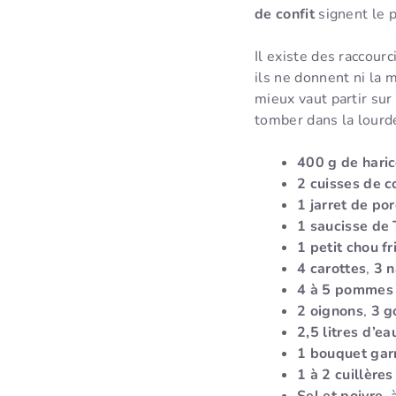
de confit
signent le p
Il existe des raccour
ils ne donnent ni la
mieux vaut partir sur
tomber dans la lourd
400 g de haric
2 cuisses de c
1 jarret de po
1 saucisse de
1 petit chou fr
4 carottes
,
3 n
4 à 5 pommes 
2 oignons
,
3 g
2,5 litres d’ea
1 bouquet gar
1 à 2 cuillère