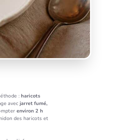
éthode :
haricots
tage avec
jarret fumé,
 compter
environ 2 h
midon des haricots et