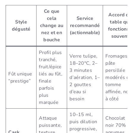
Ce que
Accord de
cela
Service
Style
table qui
change au
recommandé
dégusté
fonctionne
nez et en
(actionnable)
souvent
bouche
Profil plus
Verre tulipe,
Fromages à
tranché,
18–20°C, 2–
pâte
fruit/épice
3 minutes
persillée
Fût unique
liés au fût,
d’aération, 1–
modérés ou
“prestige”
finale
2 gouttes
tomme
parfois
d’eau si
affinée, noix
plus
besoin
à côté
marquée
10–15 ml,
Attaque
Chocolat
puis dilution
puissante,
noir 70% et
progressive,
Cask
texture
agrumes