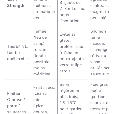
3 ajouts de
Strength
huileuse,
confits, ou
2–3 ml d’eau,
aromatique
magret fum
noter
dense
peu salé
l’évolution
Fumée
Saumon
Éviter la
“feu de
fumé
glace,
camp”,
maison,
Tourbé à la
préférer eau
touche
champignon
tourbe
fraîche en
florale
rôtis, ou
québécoise
micro-ajouts,
possible,
viande
verre tulipe
moins
grillée sans
étroit
médicinal
sauce sucré
Servir
Foie gras
Fruits secs,
légèrement
poêlé
Finition
raisins,
plus frais,
(portion
Oloroso /
miel,
16–18°C,
courte), ou
porto /
épices
pour garder
dessert peu
sauternes
douces,