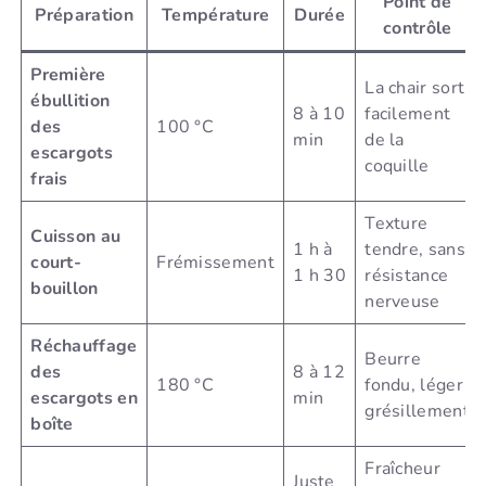
Point de
Préparation
Température
Durée
contrôle
Première
La chair sort
ébullition
8 à 10
facilement
des
100 °C
min
de la
escargots
coquille
frais
Texture
Cuisson au
1 h à
tendre, sans
court-
Frémissement
1 h 30
résistance
bouillon
nerveuse
Réchauffage
Beurre
des
8 à 12
180 °C
fondu, léger
escargots en
min
grésillement
boîte
Fraîcheur
Juste