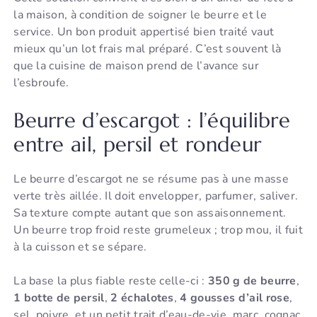
la maison, à condition de soigner le beurre et le
service. Un bon produit appertisé bien traité vaut
mieux qu’un lot frais mal préparé. C’est souvent là
que la cuisine de maison prend de l’avance sur
l’esbroufe.
Beurre d’escargot : l’équilibre
entre ail, persil et rondeur
Le beurre d’escargot ne se résume pas à une masse
verte très aillée. Il doit envelopper, parfumer, saliver.
Sa texture compte autant que son assaisonnement.
Un beurre trop froid reste grumeleux ; trop mou, il fuit
à la cuisson et se sépare.
La base la plus fiable reste celle-ci :
350 g de beurre
,
1 botte de persil
,
2 échalotes
,
4 gousses d’ail rose
,
sel, poivre, et un petit trait d’eau-de-vie, marc, cognac