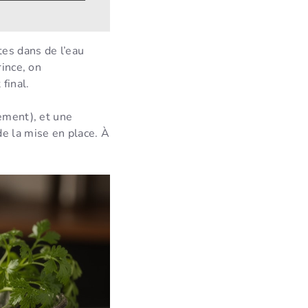
tes dans de l’eau
rince, on
final.
tement), et une
e la mise en place. À