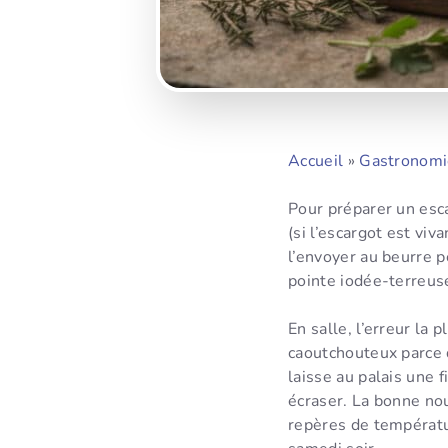
Accueil
»
Gastronomi
Pour préparer un esca
(si l’escargot est viv
l’envoyer au beurre pe
pointe iodée-terreuse
En salle, l’erreur la p
caoutchouteux parce q
laisse au palais une 
écraser. La bonne no
repères de températur