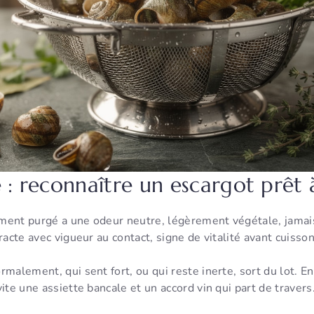
é : reconnaître un escargot prêt 
ment purgé a une odeur neutre, légèrement végétale, jamais 
racte avec vigueur au contact, signe de vitalité avant cuisson
malement, qui sent fort, ou qui reste inerte, sort du lot. En 
ite une assiette bancale et un accord vin qui part de travers