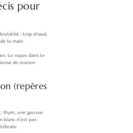
écis pour
rutalité : trop chaud,
de la main.
en. Le repos dans le
cuisine de maison
son (repères
er, thym, une gousse
n blanc n’est pas
rtébrale.