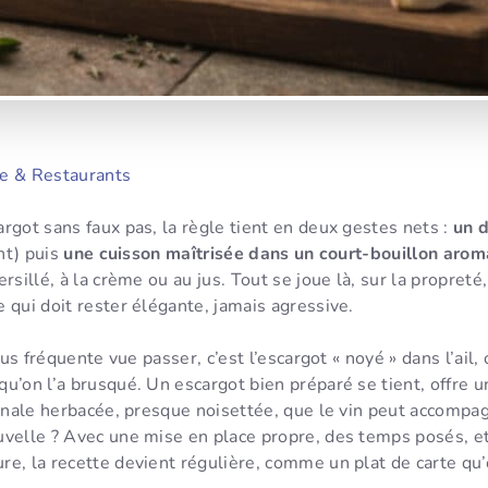
e & Restaurants
rgot sans faux pas, la règle tient en deux gestes nets :
un 
ant) puis
une cuisson maîtrisée dans un court-bouillon arom
rsillé, à la crème ou au jus. Tout se joue là, sur la propreté,
 qui doit rester élégante, jamais agressive.
lus fréquente vue passer, c’est l’escargot « noyé » dans l’ail, 
u’on l’a brusqué. Un escargot bien préparé se tient, offre 
finale herbacée, presque noisettée, que le vin peut accompag
uvelle ? Avec une mise en place propre, des temps posés, et
e, la recette devient régulière, comme un plat de carte qu’