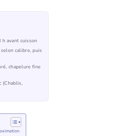
8 h avant cuisson
elon calibre, puis
uré, chapelure fine
 (Chablis,
roximation