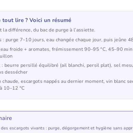
 tout lire ? Voici un résumé
 la différence, du bac de purge à l’assiette.
s : purge 7–10 jours, eau changée chaque jour, puis jeûne 4
 eau froide + aromates, frémissement 90–95 °C, 45–90 min s
uillon
beurre persillé équilibré (ail blanchi, persil plat), sel mes
ns dessécher
te chaude, escargots nappés au dernier moment, vin blanc sec
 à 10–12 °C
aire
 des escargots vivants : purge, dégorgement et hygiène sans app