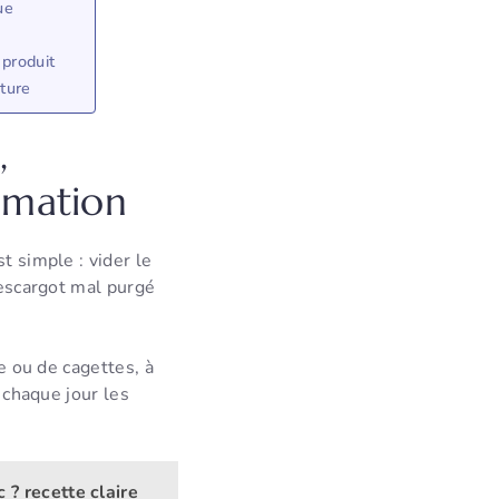
ue
 produit
xture
,
imation
t simple : vider le
 escargot mal purgé
ge ou de cagettes, à
e chaque jour les
? recette claire