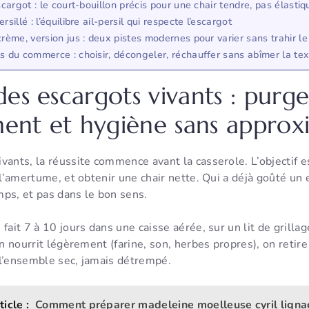
scargot : le court-bouillon précis pour une chair tendre, pas élastiq
rsillé : l’équilibre ail-persil qui respecte l’escargot
crème, version jus : deux pistes modernes pour varier sans trahir le
s du commerce : choisir, décongeler, réchauffer sans abîmer la te
es escargots vivants : purge
nt et hygiène sans approx
vants, la réussite commence avant la casserole. L’objectif es
r l’amertume, et obtenir une chair nette. Qui a déjà goûté un
mps, et pas dans le bon sens.
fait 7 à 10 jours dans une caisse aérée, sur un lit de grilla
On nourrit légèrement (farine, son, herbes propres), on retir
 l’ensemble sec, jamais détrempé.
ticle :
Comment préparer madeleine moelleuse cyril lignac 