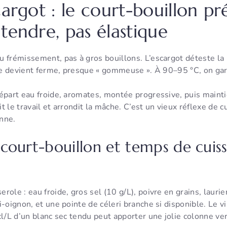
cargot : le court-bouillon pr
tendre, pas élastique
 frémissement, pas à gros bouillons. L’escargot déteste la b
ure devient ferme, presque « gommeuse ». À 90–95 °C, on gar
épart eau froide, aromates, montée progressive, puis mainti
nit le travail et arrondit la mâche. C’est un vieux réflexe de 
onne.
court-bouillon et temps de cuis
role : eau froide, gros sel (10 g/L), poivre en grains, lauri
i-oignon, et une pointe de céleri branche si disponible. Le vi
cl/L d’un blanc sec tendu peut apporter une jolie colonne ve