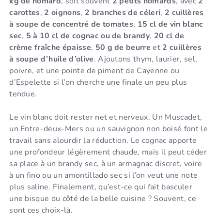
kg de homard
, soit souvent
2 petits homards
, avec
2
carottes
,
2 oignons
,
2 branches de céleri
,
2 cuillères
à soupe de concentré de tomates
,
15 cl de vin blanc
sec
,
5 à 10 cl de cognac ou de brandy
,
20 cl de
crème fraîche épaisse
,
50 g de beurre
et
2 cuillères
à soupe d’huile d’olive
. Ajoutons thym, laurier, sel,
poivre, et une pointe de piment de Cayenne ou
d’Espelette si l’on cherche une finale un peu plus
tendue.
Le vin blanc doit rester net et nerveux. Un Muscadet,
un Entre-deux-Mers ou un sauvignon non boisé font le
travail sans alourdir la réduction. Le cognac apporte
une profondeur légèrement chaude, mais il peut céder
sa place à un brandy sec, à un armagnac discret, voire
à un fino ou un amontillado sec si l’on veut une note
plus saline. Finalement, qu’est-ce qui fait basculer
une bisque du côté de la belle cuisine ? Souvent, ce
sont ces choix-là.