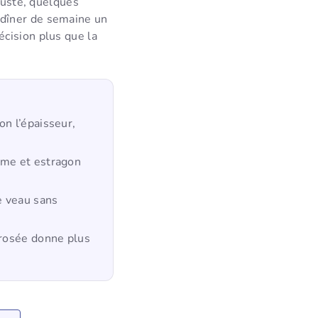
juste, quelques
 dîner de semaine un
cision plus que la
on l’épaisseur,
ème et estragon
e veau sans
 rosée donne plus