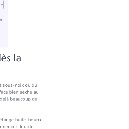
n
ès la
la sous-noix ou du
rface bien sèche au
déjà beaucoup de
 mélange huile-beurre
ommencer. Inutile