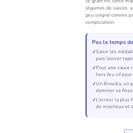
ce grain fin, cette m
légumes de saison, u
peu soigné comme pou
complication.
Pas le temps de
Saisir les médai
puis laisser rep
Pour une sauce r
hors feu vif pou
Un Brouilly, un 
dominer sa fines
L’erreur la plus
de moelleux et 