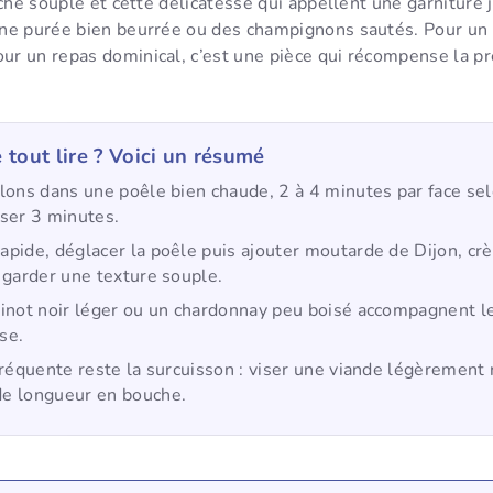
âche souple et cette délicatesse qui appellent une garniture 
ne purée bien beurrée ou des champignons sautés. Pour un
r un repas dominical, c’est une pièce qui récompense la pré
 tout lire ? Voici un résumé
llons dans une poêle bien chaude, 2 à 4 minutes par face sel
oser 3 minutes.
apide, déglacer la poêle puis ajouter moutarde de Dijon, cr
r garder une texture souple.
pinot noir léger ou un chardonnay peu boisé accompagnent l
se.
 fréquente reste la surcuisson : viser une viande légèrement
de longueur en bouche.