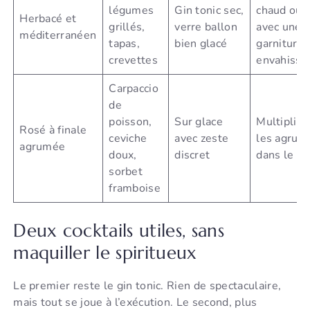
légumes
Gin tonic sec,
chaud ou
Herbacé et
grillés,
verre ballon
avec une
méditerranéen
tapas,
bien glacé
garniture
crevettes
envahissa
Carpaccio
de
poisson,
Sur glace
Multiplier
Rosé à finale
ceviche
avec zeste
les agrum
agrumée
doux,
discret
dans le ve
sorbet
framboise
Deux cocktails utiles, sans
maquiller le spiritueux
Le premier reste le gin tonic. Rien de spectaculaire,
mais tout se joue à l’exécution. Le second, plus