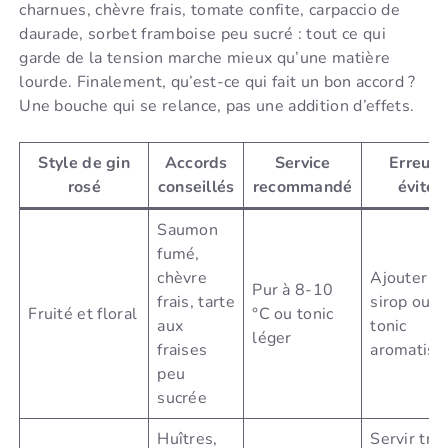
charnues, chèvre frais, tomate confite, carpaccio de
daurade, sorbet framboise peu sucré : tout ce qui
garde de la tension marche mieux qu’une matière
lourde. Finalement, qu’est-ce qui fait un bon accord ?
Une bouche qui se relance, pas une addition d’effets.
Style de gin
Accords
Service
Erreur 
rosé
conseillés
recommandé
éviter
Saumon
fumé,
chèvre
Ajouter u
Pur à 8-10
frais, tarte
sirop ou u
Fruité et floral
°C ou tonic
aux
tonic
léger
fraises
aromatisé
peu
sucrée
Huîtres,
Servir tro