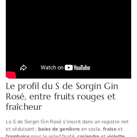
Le profil du S de Sorgin Gin
Rosé, entre fruits rouges et
fraîcheur
Le S de Sorgin Gin Rosé s’inscrit dans un registre net
et séduisant :
baies de genièvre
en socle,
fraise
et
framboise
pour le relief fruité,
coriandre
et
violette