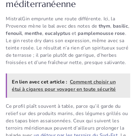
méditerranéenne
MistralGin emprunte une route différente. Ici, la
Provence mène le bal avec des notes de
thym
,
basilic
,
fenouil
,
menthe
,
eucalyptus
et
pamplemousse rose
.
Le gin reste dry dans son expression, même avec sa
teinte rosée. Le résultat n’a rien d’un spiritueux sucré
de terrasse ; il parle plutôt de garrigue, d’herbes
froissées et d’une fraîcheur nette, presque salivante.
En lien avec cet article :
Comment choisir un
étui à cigares pour voyager en toute sécurité
Ce profil plaît souvent à table, parce qu’il garde du
relief sur des produits marins, des légumes grillés ou
des tapas bien assaisonnées. Ceux qui suivent les
terroirs méridionaux peuvent d’ailleurs prolonger la
balade avec
un détour par les terroirs du Sud-Est
. Le