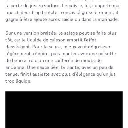
la perte de jus en surface. Le poivre, lui, supporte mal
une chaleur trop brutale : concassé grossièrement, il
gagne à être ajouté après saisie ou dans la marinade.
Sur une version braisée, le salage peut se faire plus
tôt, car le liquide de cuisson amortit l’effet
desséchant. Pour la sauce, mieux vaut dégraisser
légèrement, réduire, puis monter avec une noisette
de beurre froid ou une cuillerée de moutarde
ancienne. Une sauce liée, brillante, avec un peu de
tenue, finit l’assiette avec plus d’élégance qu’un jus
trop liquide.