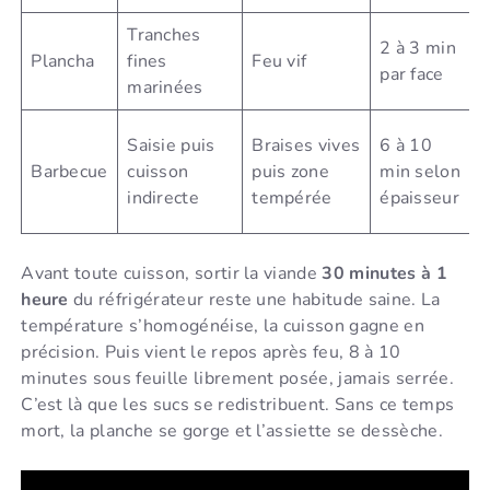
Tranches
C
2 à 3 min
Plancha
fines
Feu vif
n
par face
marinées
c
Saisie puis
Braises vives
6 à 10
f
Barbecue
cuisson
puis zone
min selon
j
indirecte
tempérée
épaisseur
p
Avant toute cuisson, sortir la viande
30 minutes à 1
heure
du réfrigérateur reste une habitude saine. La
température s’homogénéise, la cuisson gagne en
précision. Puis vient le repos après feu, 8 à 10
minutes sous feuille librement posée, jamais serrée.
C’est là que les sucs se redistribuent. Sans ce temps
mort, la planche se gorge et l’assiette se dessèche.