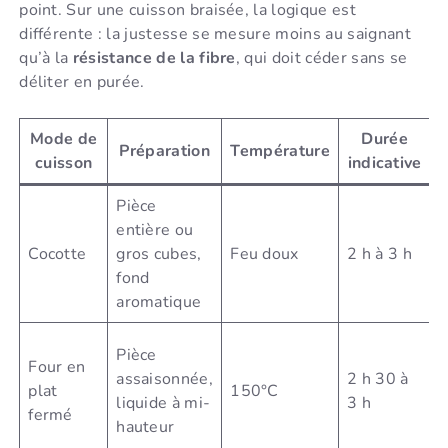
point. Sur une cuisson braisée, la logique est
différente : la justesse se mesure moins au saignant
qu’à la
résistance de la fibre
, qui doit céder sans se
déliter en purée.
Mode de
Durée
Préparation
Température
cuisson
indicative
Pièce
C
entière ou
m
Cocotte
gros cubes,
Feu doux
2 h à 3 h
j
fond
f
aromatique
a
T
Pièce
Four en
b
assaisonnée,
2 h 30 à
plat
150°C
r
liquide à mi-
3 h
fermé
e
hauteur
f