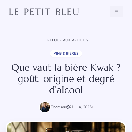
Aller
LE PETIT BLEU
au
MENU
contenu
RETOUR AUX ARTICLES
VINS & BIÈRES
Que vaut la bière Kwak ?
goût, origine et degré
d’alcool
Thomas
21 juin, 2026