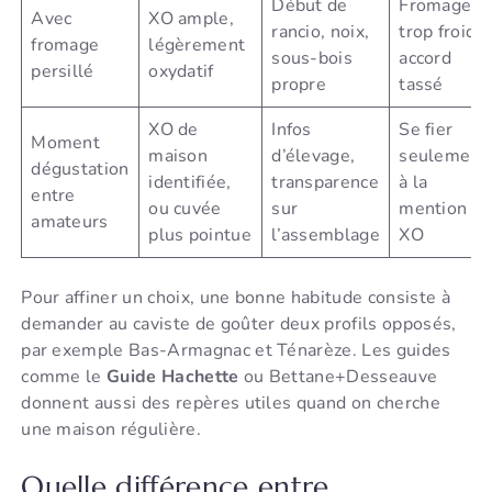
Début de
Fromage
Avec
XO ample,
rancio, noix,
trop froid,
fromage
légèrement
sous-bois
accord
persillé
oxydatif
propre
tassé
XO de
Infos
Se fier
Moment
maison
d’élevage,
seulement
dégustation
identifiée,
transparence
à la
entre
ou cuvée
sur
mention
amateurs
plus pointue
l’assemblage
XO
Pour affiner un choix, une bonne habitude consiste à
demander au caviste de goûter deux profils opposés,
par exemple Bas-Armagnac et Ténarèze. Les guides
comme le
Guide Hachette
ou Bettane+Desseauve
donnent aussi des repères utiles quand on cherche
une maison régulière.
Quelle différence entre