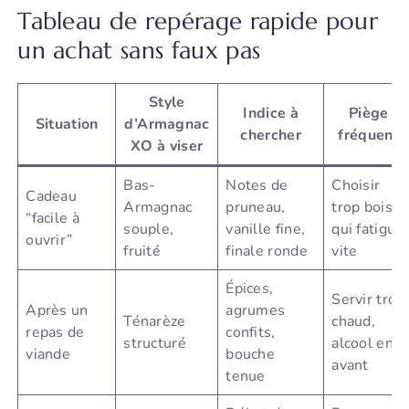
Tableau de repérage rapide pour
un achat sans faux pas
Style
Indice à
Piège
Situation
d’Armagnac
chercher
fréquent
XO à viser
Bas-
Notes de
Choisir
Cadeau
Armagnac
pruneau,
trop boisé,
“facile à
souple,
vanille fine,
qui fatigue
ouvrir”
fruité
finale ronde
vite
Épices,
Servir trop
Après un
agrumes
Ténarèze
chaud,
repas de
confits,
structuré
alcool en
viande
bouche
avant
tenue